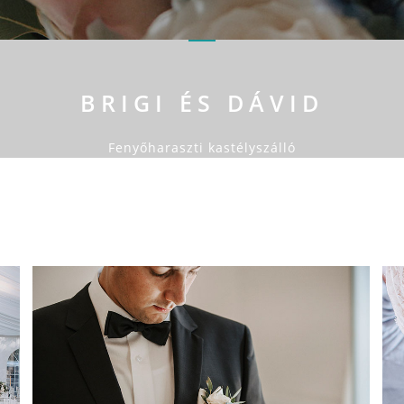
BRIGI ÉS DÁVID
Fenyőharaszti kastélyszálló